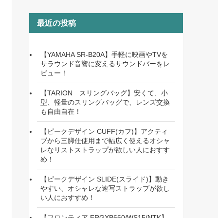
最近の投稿
【YAMAHA SR-B20A】手軽に映画やTVを
サラウンド音響に変えるサウンドバーをレ
ビュー！
【TARION スリングバッグ】安くて、小
型、軽量のスリングバッグで、レンズ交換
も自由自在！
【ピークデザイン CUFF(カフ)】アクティ
ブから三脚仕使用まで幅広く使えるオシャ
レなリストストラップが欲しい人におすす
め！
【ピークデザイン SLIDE(スライド)】動き
やすい、オシャレな速写ストラップが欲し
い人におすすめ！
【フロンティア FRGXB660/WS15/NTK】